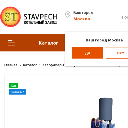
Ваш город
Москва
Ваш город Москва
Каталог
Сервис
Да
Нет
Отопительные котлы
Г
Главная
Каталог
Калориферы на отработанном масле
Жидкотоп
Парогенераторы
Воз
Хит
Vol
Новинка
Отопление для теплиц
Па
ба