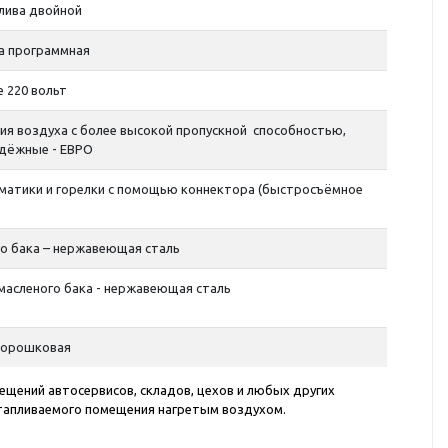
лива двойной
а программная
 220 вольт
ия воздуха с более высокой пропускной способностью,
дёжные - ЕВРО
атики и горелки с помощью коннектора (быстросъёмное
о бака – нержавеющая сталь
асленого бака - нержавеющая сталь
порошковая
щений автосервисов, складов, цехов и любых других
отапливаемого помещения нагретым воздухом.