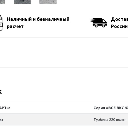
Наличный и безналичный
Достав
расчет
России
к
АРТ»:
Серия «ВСЕ ВКЛ
льт
Турбина 220 вольт