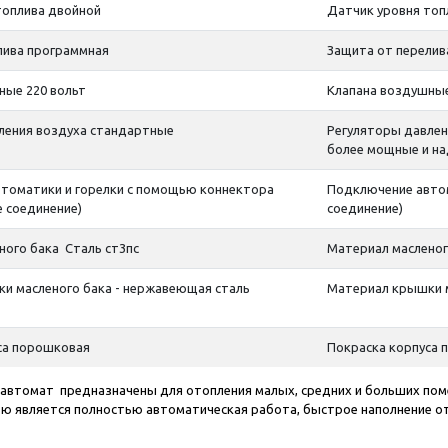
топлива двойной
Датчик уровня топ
лива программная
Защита от перелив
ные 220 вольт
Клапана воздушные
ления воздуха стандартные
Регуляторы давлен
более мощные и на
томатики и горелки с помощью коннектора
Подключение автом
 соединение)
соединение)
ного бака Сталь ст3пс
Материал масленог
и масленого бака - нержавеющая сталь
Материал крышки м
са порошковая
Покраска корпуса 
автомат предназначены для отопления малых, средних и больших поме
ью является полностью автоматическая работа, быстрое наполнение 