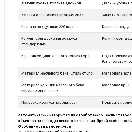
Датчик уровня топлива двойной
Датчик уровня 
Защита от перелива программная
Защита от пере
Клапана воздушные 220 вольт
Клапана воздуш
Регуляторы давления воздуха
Регуляторы дав
стандартные
Без присоединительного коннектора
Подключение ав
(быстросъёмное
Материал масленого бака Сталь ст3пс
Материал масле
Материал крышки масленого бака -
Материал крышк
нержавеющая сталь
Покраска корпуса порошковая
Покраска корпу
Автоматический калорифер на отработанном масле Ставрос 
объектов производственного назначения. Яркой особенност
Особенности калорифера
Эффективность обогрева до 93,7%