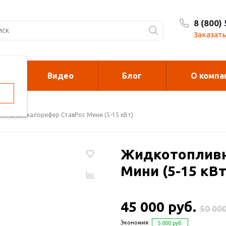
8 (800)
Заказать
Видео
Блог
О компа
орелки
Калориферы на
отработанном м
ливный калорифер СтавРос Мини (5-15 кВт)
духонагреватели
Печи для сжи
Жидкотопливн
cano и Sonniger
мусора
Мини (5-15 кВт
рковочные столбики и
Металлоконст
45 000 руб.
рьеры
50 000
Экономия:
5 000 руб.