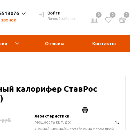
 5513076
Войти
0
0
0
Личный кабинет
 звонок
нии
Отзывы
Контакты
Теплогенераторы
асле
гания
Запчасти и
ый калорифер СтавРос
комплектующие
)
рукции
Дробилка для виногрда
Характеристики
 руб.
Мощность кВт, до:
15
Длина/ширина/высота/длина с горелкой,