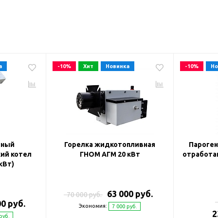
а
-10%
Хит
Новинка
-10%
Но
вный
Горелка жидкотопливная
Пароген
ий котел
ГНОМ АГМ 20 кВт
отработан
кВт)
63 000 руб.
70 000 руб.
00 руб.
Экономия:
7 000 руб.
2
руб.