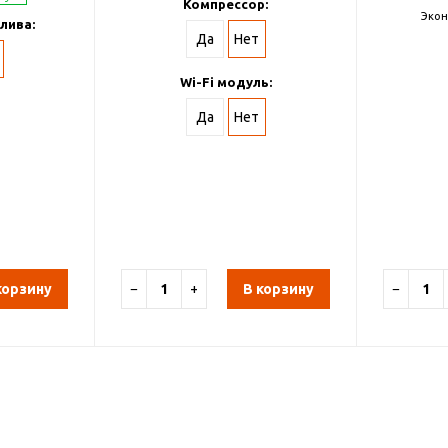
Компрессор:
Экон
лива:
Да
Нет
Wi-Fi модуль:
Да
Нет
корзину
−
+
В корзину
−