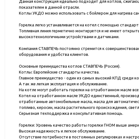
Данная конструкция идеально подходит для котлов, сжигающ
показателем в данной отрасли.
Котлы УКДО можно использовать с бойлером для нагрева сан
Горелка легко устанавливается на котел с помощью стандар
Топливная линия герметично монтируется и не имеет открыты
высокотехнологичными устройствами и датчиками.
Компания СТАВПЕЧЬ постоянно стремится к совершенствован
оборудования и удобства клиентов.
Основные преимущества котлов СТАВПЕЧЬ (Россия).
Котлы: Европейские стандарты качества.
Главное преимущество - один из самых высокий КПД среди к
А так же легкая эксплуатация и обслуживание.
На котле могут работать горелки на отработанном масле вс
Котел на отработанном масле УКДО единственный, производи
отработанные автомобильные масла, масла для автоматическ
топливо, керосин, масла растительного происхождения, светл
Серьезная техподдержка и консультативная помощь.
Горелки: Уровень качество работы горелки ГНОМ выше амери
Высокая надежность и легкое обслуживание.
Отсутствие потребности в постоянных регулировках и настр