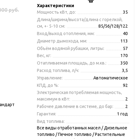
Характеристики
000 руб.
Мощность кВт, до:
35
Длина/ширина/высота/длина с горелкой,
см, +- 5-10 см:
85/56/128/122
Вход/выход отопления, мм:
40
Диаметр дымохода, мм:
113
Объём водяной рубашки, литры:
57
Вес, кг:
170
Отапливаемая площадь, до м.кв.:
350
Расход топлива, л/ч:
3,5
Управление:
Автоматическое
КПД, до %:
92
Электрическая потребляемая мощность,
максимум в кВт:
2
андарт
Рабочее давление в системе, до бар:
2
Гарантия:
1 год
Вид топлива:
Все виды отработанных масел / Дизельное
топливо / Печное топливо / Растительные