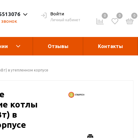
 5513076
Войти
0
0
0
Личный кабинет
 звонок
нии
Отзывы
Контакты
Теплогенераторы
асле
кВт) в утепленном корпусе
гания
Запчасти и
е
комплектующие
ие котлы
т) в
рукции
Дробилка для виногрда
орпусе