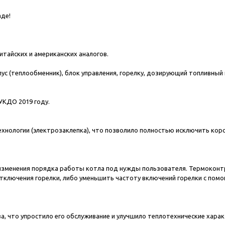
аде!
итайских и американских аналогов.
ус (теплообменник), блок управления, горелку, дозирующий топливный 
УКДО 2019 году.
хнологии (электрозаклепка), что позволило полностью исключить кор
изменения порядка работы котла под нужды пользователя. Термокон
отключения горелки, либо уменьшить частоту включений горелки с пом
а, что упростило его обслуживание и улучшило теплотехнические хара