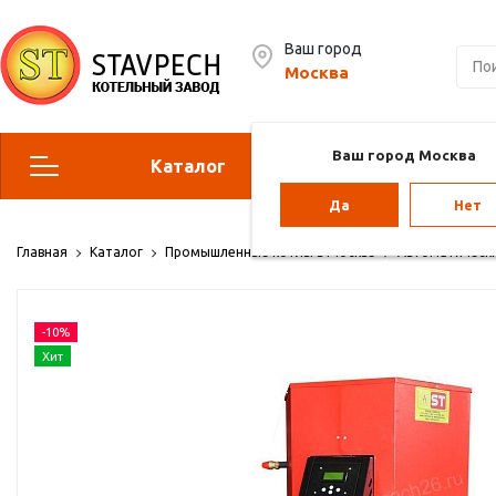
Ваш город
Москва
Ваш город Москва
Каталог
Сервис
Да
Нет
Отопительные котлы
Г
Главная
Каталог
Промышленные котлы в Москве
Автоматическ
Парогенераторы
Воз
-10%
Vol
Хит
Отопление для теплиц
Па
ба