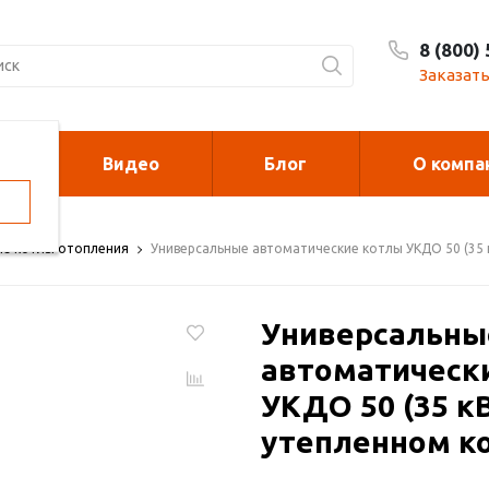
8 (800)
Заказать
Видео
Блог
О компа
орелки
Калориферы на
отработанном м
ие котлы отопления
Универсальные автоматические котлы УКДО 50 (35 
духонагреватели
Печи для сжи
Универсальны
cano и Sonniger
мусора
автоматическ
УКДО 50 (35 кВ
рковочные столбики и
Металлоконст
утепленном к
рьеры