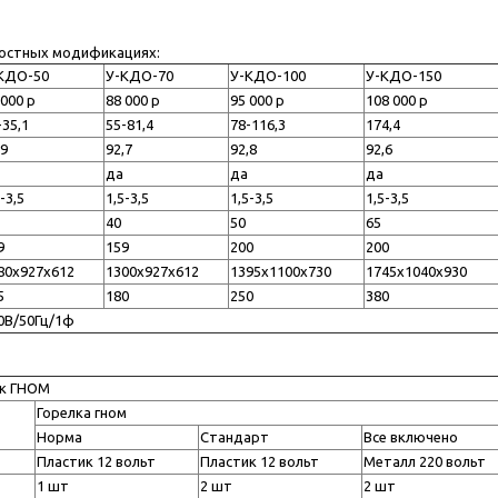
остных модификациях:
КДО-50
У-КДО-70
У-КДО-100
У-КДО-150
 000 р
88 000 р
95 000 р
108 000 р
-35,1
55-81,4
78-116,3
174,4
,9
92,7
92,8
92,6
да
да
да
-3,5
1,5-3,5
1,5-3,5
1,5-3,5
40
50
65
9
159
200
200
80х927х612
1300х927х612
1395х1100х730
1745х1040х930
5
180
250
380
0В/50Гц/1ф
ок ГНОМ
Горелка гном
Норма
Стандарт
Все включено
Пластик 12 вольт
Пластик 12 вольт
Металл 220 вольт
1 шт
2 шт
2 шт