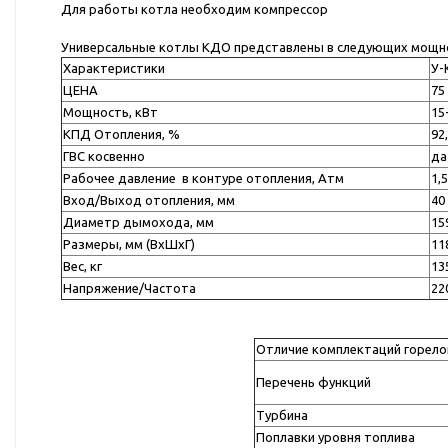
Для работы котла необходим компрессор
Универсальные котлы КДО представлены в следующих мощн
Характеристики
У-
ЦЕНА
75
Мощность, кВт
15
КПД Отопления, %
92
ГВС косвенно
да
Рабочее давление в контуре отопления, Атм
1,5
Вход/Выход отопления, мм
40
Диаметр дымохода, мм
15
Размеры, мм (ВхШхГ)
11
Вес, кг
13
Напряжение/Частота
22
Отличие комплектаций горел
Перечень функций
Турбина
Поплавки уровня топлива