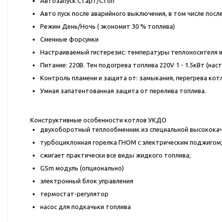
Автозапуск Старт/Стоп
Авто пуск после аварийного выключения, в том числе пос
Режим День/Ночь ( экономит 30 % топлива)
Сменные форсунки
Настраиваемый гистерезис: температуры теплоносителя и 
Питание: 220В. Тен подогрева топлива 220V 1 - 1.5кВт (на
Контроль пламени и защита от: замыкания, перегрева котл
Умная запатентованная защита от перелива топлива.
Конструктивные особенности котлов УКДО
двухоборотный теплообменник из специальной высококач
турбоциклонная горелка ГНОМ с электрическим поджигом
сжигает практически все виды жидкого топлива;
GSm модуль (опционально)
электронный блок управления
термостат-регулятор
насос для подкачьки топлива