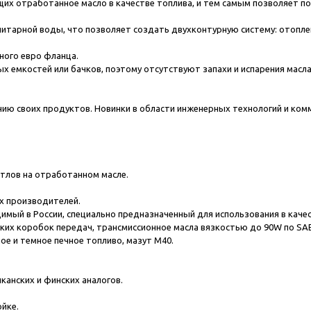
их отработанное масло в качестве топлива, и тем самым позволяет п
итарной воды, что позволяет создать двухконтурную систему: отопле
тного евро фланца.
х емкостей или бачков, поэтому отсутствуют запахи и испарения масл
ию своих продуктов. Новинки в области инженерных технологий и ком
отлов на отработанном масле.
ех производителей.
мый в России, специально предназначенный для использования в каче
их коробок передач, трансмиссионное масла вязкостью до 90W по SAE,
ое и темное печное топливо, мазут М40.
канских и финских аналогов.
ойке.