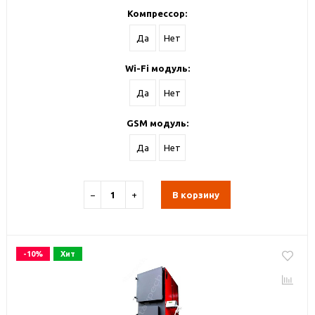
Компрессор:
Да
Нет
Wi-Fi модуль:
Да
Нет
GSM модуль:
Да
Нет
−
+
В корзину
-10%
Хит