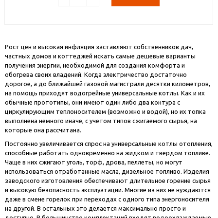
Рост цен и высокая инфляция заставляют собственников дач,
частных домов и коттеджей искать самые дешевые варианты
получения энергии, необходимой для создания комфорта и
обогрева своих владений. Когда электричество достаточно
дорогое, а до ближайшей газовой магистрали десятки километров,
на помощь приходят водогрейные универсальные котлы. Как и их
обычные прототипы, они имеют один либо два контура с
циркулирующим теплоносителем (возможно и водой), но их топка
выполнена немного иначе, с учетом типов сжигаемого сырья, на
которые она рассчитана.
Постоянно увеличивается спрос на универсальные котлы отопления,
способные работать одновременно на жидком и твердом топливе.
Чаще в них сжигают уголь, торф, дрова, пеллеты, но могут
использоваться отработанные масла, дизельное топливо. Изделия
заводского изготовления обеспечивают длительное горение сырья
и высокую безопасность эксплуатации. Многие из них не нуждаются
даже в смене горелок при переходах с одного типа энергоносителя
на другой. В остальных это делается максимально просто и
доступно. В большинство комплектаций входят водоохлаждаемые