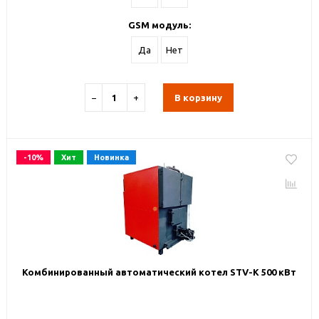
GSM модуль:
Да
Нет
−
+
В корзину
-10%
Хит
Новинка
Комбинированный автоматический котел STV-К 500 кВт