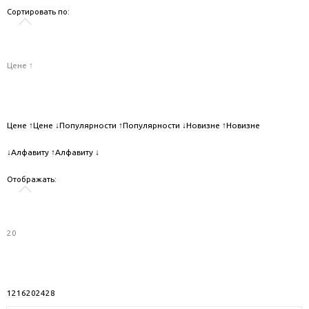
Сортировать по:
Цене ↑
Цене ↑
Цене ↓
Популярности ↑
Популярности ↓
Новизне ↑
Новизне
↓
Алфавиту ↑
Алфавиту ↓
Отображать:
20
12
16
20
24
28