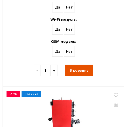
Да
Нет
Wi-Fi модуль:
Да
Нет
GSM модуль:
Да
Нет
−
+
В корзину
-10%
Новинка