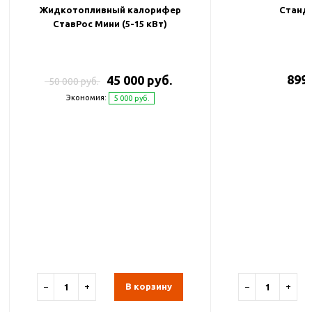
Жидкотопливный калорифер
Станда
СтавРос Мини (5-15 кВт)
899 
45 000 руб.
50 000 руб.
Экономия:
5 000 руб.
−
+
В корзину
−
+